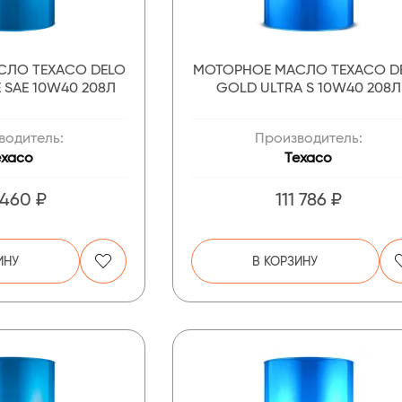
СЛО TEXACO DELO
МОТОРНОЕ МАСЛО TEXACO D
 SAE 10W40 208Л
GOLD ULTRA S 10W40 208Л
водитель:
Производитель:
exaco
Texaco
 460 ₽
111 786 ₽
ИНУ
В КОРЗИНУ