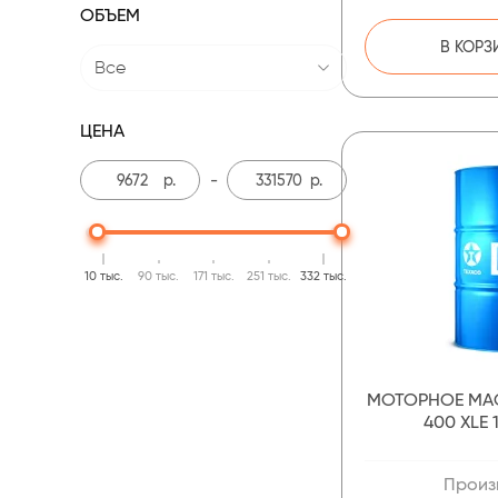
ОБЪЕМ
В КОРЗ
Все
ЦЕНА
р.
-
р.
10 тыс.
90 тыс.
171 тыс.
251 тыс.
332 тыс.
МОТОРНОЕ МА
400 XLE
Произ