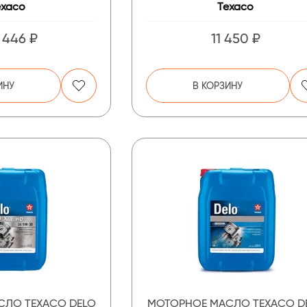
exaco
Texaco
 446 ₽
11 450 ₽
ИНУ
В КОРЗИНУ
СЛО TEXACO DELO
МОТОРНОЕ МАСЛО TEXACO D