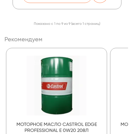
Показано с 1 по 9 из 9 (всего 1 страниц)
Рекомендуем
МОТОРНОЕ МАСЛО CASTROL EDGE
МОТО
PROFESSIONAL E 0W20 208Л
PR