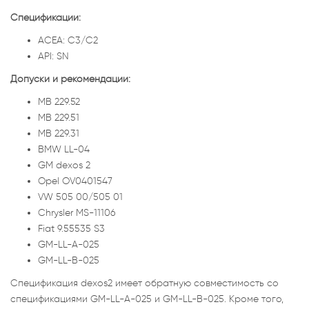
Спецификации:
ACEA: C3/C2
API: SN
Допуски и рекомендации:
MB 229.52
MB 229.51
MB 229.31
BMW LL-04
GM dexos 2
Opel OV0401547
VW 505 00/505 01
Chrysler MS-11106
Fiat 9.55535 S3
GM-LL-A-025
GM-LL-B-025
Спецификация dexos2 имеет обратную совместимость со
спецификациями GM-LL-A-025 и GM-LL-B-025. Кроме того,