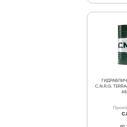
ГИДРАВЛИ
C.N.R.G. TER
68
Произ
C.
81