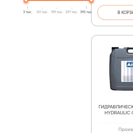
3 тыс.
101 тыс.
199 тыс.
297 тыс.
395 тыс.
В КОРЗ
ГИДРАВЛИЧЕС
HYDRAULIC O
Произ