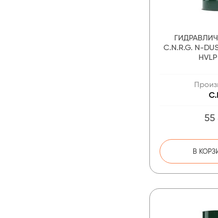
ГИДРАВЛИ
C.N.R.G. N-DU
HVLP
Произ
C.
55
В КОРЗ