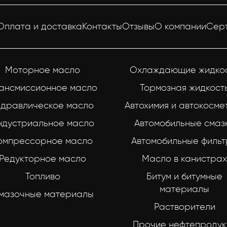
Оплата и доставка
Контакты
Отзывы
О компании
Сер
Моторное масло
Охлаждающие жидко
ансмиссионное масло
Тормозная жидкост
идравлическое масло
Автохимия и автокосме
ндустриальное масло
Автомобильные смаз
омпрессорное масло
Автомобильные филь
Редукторное масло
Масло в канистрах
Топливо
Битум и битумные
материалы
мазочные материалы
Растворители
Прочие нефтепродук