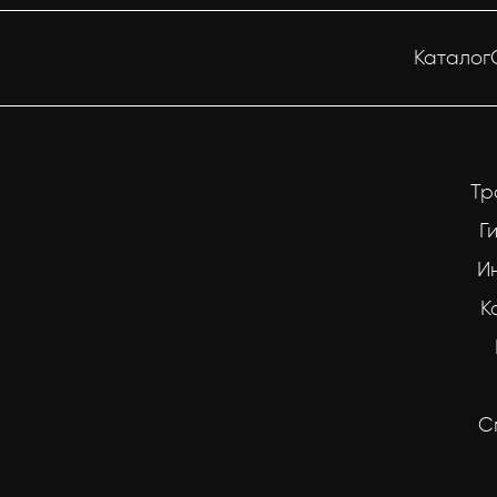
Каталог
Тр
Г
И
К
С