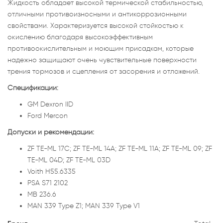
Жидкость обладает высокой термической стабильностью,
отличными противоизносными и антикоррозионными
свойствами. Характеризуется высокой стойкостью к
окислению благодаря высокоэффективным
противоокислительным и моющим присадкам, которые
надежно защищают очень чувствительные поверхности
трения тормозов и сцепления от засорения и отложений.
Спецификации:
GM Dexron IID
Ford Mercon
Допуски и рекомендации:
ZF TE-ML 17C; ZF TE-ML 14A; ZF TE-ML 11A; ZF TE-ML 09; ZF
TE-ML 04D; ZF TE-ML 03D
Voith H55.6335
PSA S71 2102
MB 236.6
MAN 339 Type Z1; MAN 339 Type V1