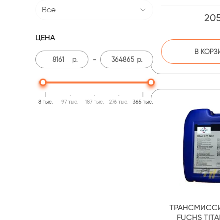
Все
205
ЦЕНА
В КОРЗ
р.
-
р.
8 тыс.
97 тыс.
187 тыс.
276 тыс.
365 тыс.
ТРАНСМИСС
FUCHS TITA