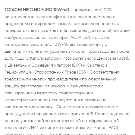
TOTACHI NIRO HD EURO 10W-40
- премиальное 100%
синтетическое высокоэффективное моторное масло с
продленным интервалом замены, рекомендованное для
четырехтактных дизельных и бензиновых двигателей, которым
требуется сервисная категория ACEA E6/E7, а также
категория вязкости SAE 10W-40 включая технику с
двигателями с низким уровнем эмиссии, производства после
2010 года, с Катализатором Избирательного Действия (SCR),
с Дизельным Сажевым Фильтром (DPF) и Системой
Рециркуляции Отработанных Газов (EGR). Соответствует
требованиям многих производителей по обеспечению
защиты двигателей от износа. Формула масла с
расширенными вязкостно-температурными
характеристиками для эксплуатации в различных
климатических условиях. Оно полностью совместимо с
предыдущими сервисными категориями API. Производится на
основе уникальной запатентованной антифрикционной
технологии ZFM™ из синтетических базовых масел (PAO),
обладающих отличной стабильностью и высоким индексом