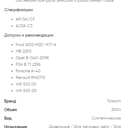
системами контроля эмиссии отработанных газов.
Спецификации:
API SN/CF
ACEA C3
Допуски и рекомендации:
Ford WSS-M2C-917-A
MB 229.5
Opel B-040-2098
PSA B 71 2296
Porsche A-40
Renault RN0710
VW 502 00
VW 505 00
Бренд
Totachi
Объем
200л
Вид
Синтетическое
Назначение
Дизельное
Для легковых авто
Для