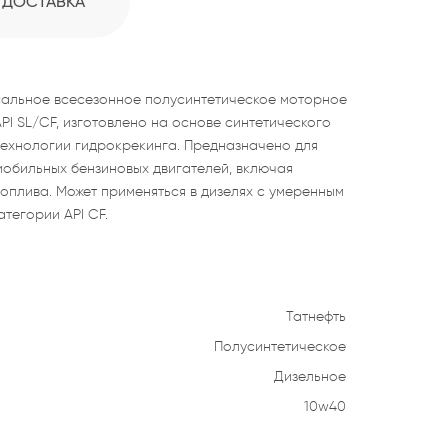
ДОСТАВКА
альное всесезонное полусинтетическое моторное
PI SL/CF, изготовлено на основе синтетического
технологии гидрокрекинга. Предназначено для
обильных бензиновых двигателей, включая
оплива. Может применяться в дизелях с умеренным
тегории API CF.
Татнефть
Полусинтетическое
Дизельное
10w40