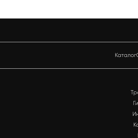
Каталог
Тр
Г
И
К