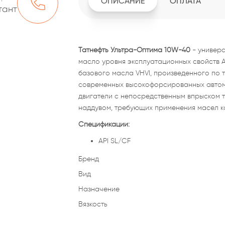
ОПИСАНИЕ
ОПЛАТА
тант
Татнефть Ультра-Оптима 10W-40
- универс
масло уровня эксплуатационных свойств A
базового масла VHVI, произведенного по 
современных высокофорсированных автом
двигатели с непосредственным впрыском т
наддувом, требующих применения масел ка
Спецификации:
API SL/CF
Бренд
Вид
Назначение
Вязкость