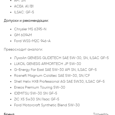
API: SN
ACEA: A1/B1
ILSAC: GF-5
Допуски и рекомендации:
Chrysler MS 6395-N
GM 6094M
Ford WSS-M2C 946-A
Превосходит аналоги:
Лукойл GENESIS GLIDETECH SAE 5W-30, SN, ILSAC GF-5
LUKOIL GENESIS ARMORTECH JP 5W-30
G-Energy Far East SAE 5W-30 API SN, ILSAC GF-5
Rosneft Magnum Coldtec SAE 5W-30, SN/CF
Shell Helix HX8 Professional AG SAE 5W30, ILSAC GF-5
Eneos Premium Touring 5W-30
IDEMITSU 5W-30 SN GF-5
ZIC X5 5w30 SN/Ilsac GF-5
Ford Motorcraft Synthetic Blend 5W-30
Бренд
Татнефть