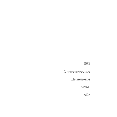
SRS
Синтетическое
Дизельное
5w40
60л