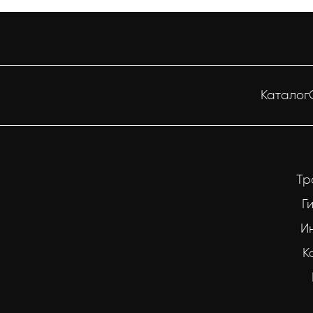
Каталог
Тр
Г
И
К