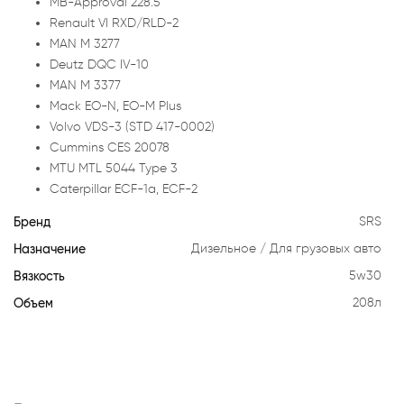
MB-Approval 228.5
Renault VI RXD/RLD-2
MAN M 3277
Deutz DQC IV-10
MAN M 3377
Mack EO-N, EO-M Plus
Volvo VDS-3 (STD 417-0002)
Cummins CES 20078
MTU MTL 5044 Type 3
Caterpillar ECF-1a, ECF-2
Бренд
SRS
Назначение
Дизельное
Для грузовых авто
Вязкость
5w30
Объем
208л