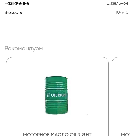
Назначение
Дизельное
Вязкость
10w40
Рекомендуем
МОТОРНОЕ МАСЛО OILRIGHT
МОТОР