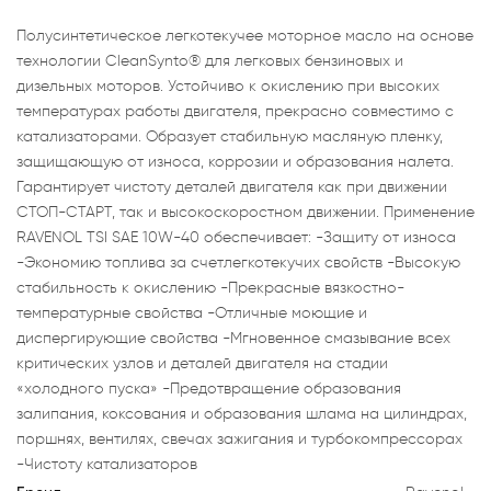
Полусинтетическое легкотекучее моторное масло на основе
технологии CleanSynto® для легковых бензиновых и
дизельных моторов. Устойчиво к окислению при высоких
температурах работы двигателя, прекрасно совместимо с
катализаторами. Образует стабильную масляную пленку,
защищающую от износа, коррозии и образования налета.
Гарантирует чистоту деталей двигателя как при движении
СТОП-СТАРТ, так и высокоскоростном движении. Применение
RAVENOL TSI SAE 10W-40 обеспечивает: -Защиту от износа
-Экономию топлива за счетлегкотекучих свойств -Высокую
стабильность к окислению -Прекрасные вязкостно-
температурные свойства -Отличные моющие и
диспергирующие свойства -Мгновенное смазывание всех
критических узлов и деталей двигателя на стадии
«холодного пуска» -Предотвращение образования
залипания, коксования и образования шлама на цилиндрах,
поршнях, вентилях, свечах зажигания и турбокомпрессорах
-Чистоту катализаторов