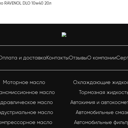
ло RAVENOL DLO 10w40 20л
Оплата и доставка
Контакты
Отзывы
О компании
Сер
Моторное масло
Охлаждающие жидко
ансмиссионное масло
Тормозная жидкост
идравлическое масло
Автохимия и автокосме
ндустриальное масло
Автомобильные смаз
омпрессорное масло
Автомобильные филь