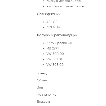
Низкую испаряемость
Чистоту катализаторов
Спецификации:
API CF
ACEA B4
Допуски и рекомендации:
BMW Special Oil
MB 229.1
VW 500 00
VW 501 01
VW 505 00
Бренд
Объем
Вид
Назначение
Вязкость