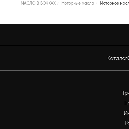
МАСЛО В БОЧКАХ
Моторные масла
Моторное мас
Каталог
Тр
Г
И
К