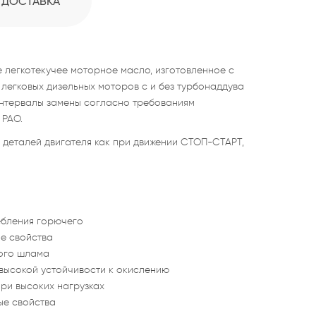
ДОСТАВКА
 легкотекучее моторное масло, изготовленное с
легковых дизельных моторов с и без турбонаддува
интервалы замены согласно требованиям
 PAO.
 деталей двигателя как при движении СТОП-СТАРТ,
ебления горючего
е свойства
ого шлама
высокой устойчивости к окислению
ри высоких нагрузках
ые свойства