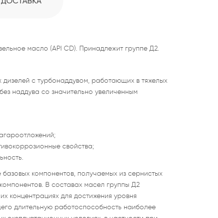
ДОСТАВКА
ельное масло (API СD). Принадлежит группе Д2.
дизелей с турбонаддувом, работающих в тяжелых
 без наддува со значительно увеличенным
агароотложений;
тивокоррозионные свойства;
ьность.
 базовых компонентов, получаемых из сернистых
 компонентов. В составах масел группы Д2
их концентрациях для достижения уровня
щего длительную работоспособность наиболее