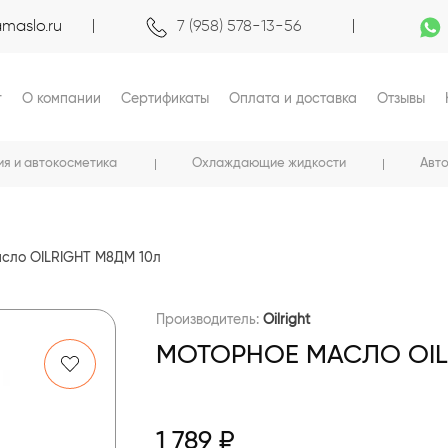
maslo.ru
7 (958) 578-13-56
г
О компании
Сертификаты
Оплата и доставка
Отзывы
ия и автокосметика
Охлаждающие жидкости
Авт
сло OILRIGHT М8ДМ 10л
Производитель:
Oilright
МОТОРНОЕ МАСЛО OIL
1 789 ₽