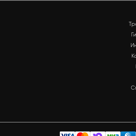
Тр
Г
И
К
С