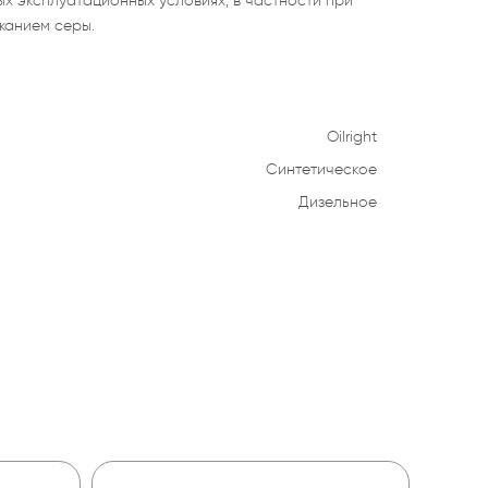
х эксплуатационных условиях, в частности при
жанием серы.
Oilright
Синтетическое
Дизельное