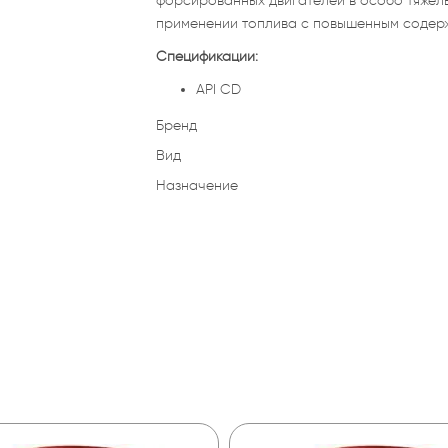
форсированных двигателей в особо тяжелы
применении топлива с повышенным содер
Спецификации:
API CD
Бренд
Вид
Назначение