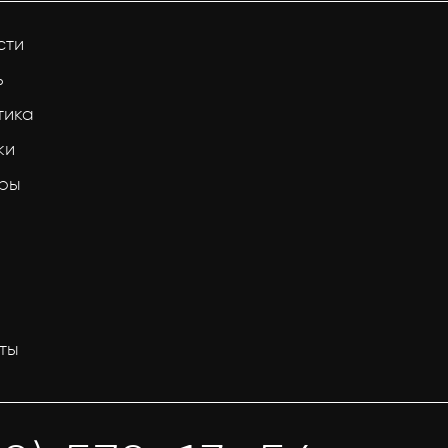
сти
ь
тика
ки
тры
ты