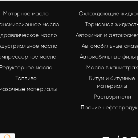
Моторное масло
Охлаждающие жидко
ансмиссионное масло
Тормозная жидкост
идравлическое масло
Автохимия и автокосме
ндустриальное масло
Автомобильные смаз
омпрессорное масло
Автомобильные филь
Редукторное масло
Масло в канистрах
Топливо
Битум и битумные
материалы
мазочные материалы
Растворители
Прочие нефтепродук