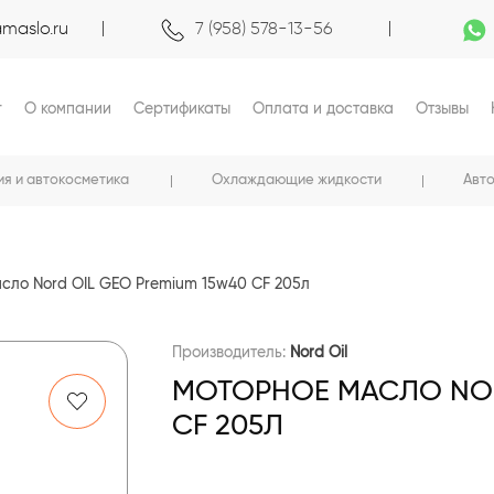
maslo.ru
7 (958) 578-13-56
г
О компании
Сертификаты
Оплата и доставка
Отзывы
ия и автокосметика
Охлаждающие жидкости
Авт
сло Nord OIL GEO Premium 15w40 CF 205л
Производитель:
Nord Oil
МОТОРНОЕ МАСЛО NOR
CF 205Л