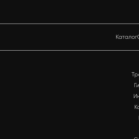
Каталог
Тр
Г
И
К