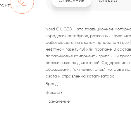
ОПИСАНИЕ
ОПЛАТА
тант
Nord OIL GEO – это традиционное моторн
городских автобусов, развозных грузовик
работающего на сжатом природном газе (
нефтяном газе (LPG) или пропане. В сост
парафиновые компоненты группы II и при
смазки газовых двигателей. Содержание з
образования “активных точек”, которые м
азота и отравлению катализатора.
Бренд
Вязкость
Назначение