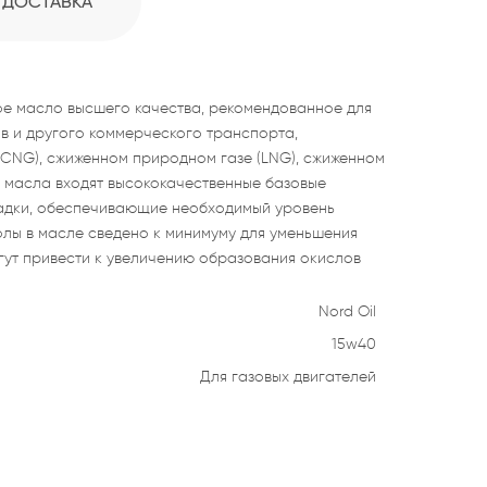
ДОСТАВКА
ое масло высшего качества, рекомендованное для
ов и другого коммерческого транспорта,
CNG), сжиженном природном газе (LNG), сжиженном
ав масла входят высококачественные базовые
садки, обеспечивающие необходимый уровень
олы в масле сведено к минимуму для уменьшения
огут привести к увеличению образования окислов
Nord Oil
15w40
Для газовых двигателей