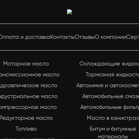
Оплата и доставка
Контакты
Отзывы
О компании
Сер
Моторное масло
Охлаждающие жидко
ансмиссионное масло
Тормозная жидкост
идравлическое масло
Автохимия и автокосме
ндустриальное масло
Автомобильные смаз
омпрессорное масло
Автомобильные филь
Редукторное масло
Масло в канистрах
Топливо
Битум и битумные
материалы