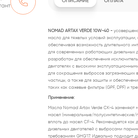
ОПИСАНИЕ
ОПЛАТА
тант
NOMAD ARTAX VERDE 10W-40 -
усовершенс
масло для тяжелых условий эксплуатации,
обеспечивая возможность длительного ин
для современных работающих дизельных дв
разработан для обеспечения исключитель
двигателях с высокими эксплуатационным
для сокращения выбросов загрязняющих ве
частицы, а также для защиты и обеспечени
таких как сажевые фильтры (GPF, DPF) и т
Применение:
Масла Nomad Artax Verde CK-4 заменяют м
масел (минеральные/полусинтетические/п
вплоть до масел CF-4. Рекомендуется как 
дизельных двигателей с выбросами парник
требованиям GHG'17. Идеально подходит д