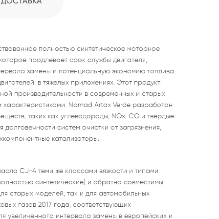
ДОСТАВКА
твованное полностью синтетическое моторное
 которое продлевает срок службы двигателя,
тервала замены и потенциальную экономию топлива
игателей. в тяжелых приложениях. Этот продукт
ной производительности в современных и старых
и характеристиками. Nomad Artax Verde разработан
ществ, таких как углеводороды, NOx, CO и твердые
я долговечности систем очистки от загрязнения,
рехкомпонентные катализаторы.
асла CJ-4 теми же классами вязкости и типами
олностью синтетические) и обратно совместимы
для старых моделей, так и для автомобильных
овых газов 2017 года, соответствующих
ля увеличенного интервала замены в европейских и