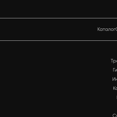
Каталог
Тр
Г
И
К
С