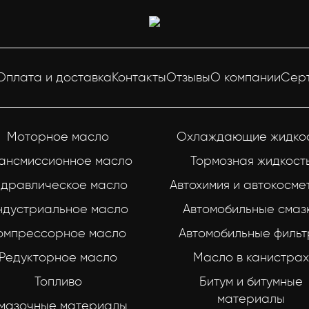
Оплата и доставка
Контакты
Отзывы
О компании
Сер
Моторное масло
Охлаждающие жидко
ансмиссионное масло
Тормозная жидкост
идравлическое масло
Автохимия и автокосме
ндустриальное масло
Автомобильные смаз
омпрессорное масло
Автомобильные филь
Редукторное масло
Масло в канистрах
Топливо
Битум и битумные
материалы
мазочные материалы