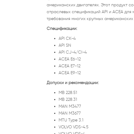
американских двигателях. Этот продукт с
отраслевых спецификаций API и ACEA для м
требования многих крупных американских 
Спецификации:
API CK-4
API SN
API CJ-4/CI-4
ACEA E6-12
ACEA E7-12
ACEA E9-12
Допуски и рекомендации:
MB 228.51
MB 228.31
MAN M3477
MAN M3677
MTU Type 3.1
VOLVO VDS-4.5
VOLVO VDS-4