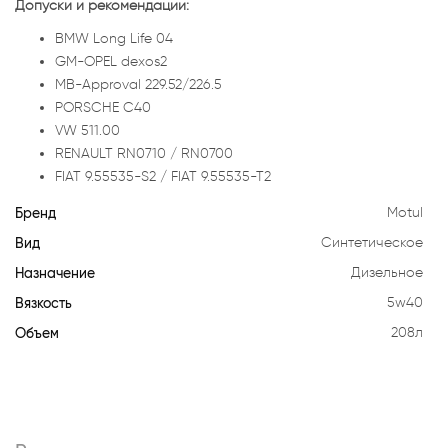
Допуски и рекомендации:
BMW Long Life 04
GM-OPEL dexos2
MB-Approval 229.52/226.5
PORSCHE C40
VW 511.00
RENAULT RN0710 / RN0700
FIAT 9.55535-S2 / FIAT 9.55535-T2
Бренд
Motul
Вид
Синтетическое
Назначение
Дизельное
Вязкость
5w40
Объем
208л