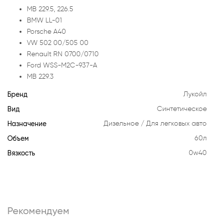
MB 229.5, 226.5
BMW LL-01
Porsche A40
VW 502 00/505 00
Renault RN 0700/0710
Ford WSS-M2C-937-A
MB 229.3
Бренд
Лукойл
Вид
Синтетическое
Назначение
Дизельное
Для легковых авто
Объем
60л
Вязкость
0w40
Рекомендуем