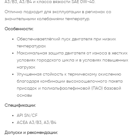
A3/B3, A3/B4 и класса вязкости SAE 0W-40.
Отлично подходит для эксплуатации в регионах со
значительными колебаниями температур.
Особенности:
Обеспечиваетлёгкий пуск двигателя при низких
температурах
Максимальная защита двигателя от износа в жестких
условиях городского цикла и в условиях повышенных
нагрузок
Улучшенная стойкость к термическому окислению
благодаря комбинации высокоощелочного пакета
присадок и полиальфаолефиновой (ПАО) базовой
основы
Спецификации:
API SN/CF
ACEA A3/B3, A3/B4
Допуски и рекомендации: