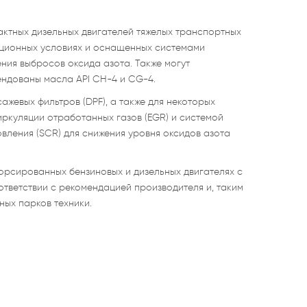
ктных дизельных двигателей тяжелых транспортных
ационных условиях и оснащенных системами
ния выбросов оксида азота. Также могут
мендованы масла API CH-4 и CG-4.
ажевых фильтров (DPF), а также для некоторых
ркуляции отработанных газов (EGR) и системой
вления (SCR) для снижения уровня оксидов азота
орсированных бензиновых и дизельных двигателях с
тветствии с рекомендацией производителя и, таким
ых парков техники.