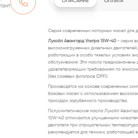
ОПИСАНИЕ
ОПЛАТА
тант
Серия современных моторных масел для д
Лукойл Авангард Ультра 15W-40
- серия в
высоконагруженных дизельных двигателей,
работающих в особо тяжелых условиях эк
обслуживания. Эти масла предназначены 
удовлетворяющих требованиям по эмиссии т
(без сажевых фильтров (DPF)).
Производятся на основе современных син
базовых масел с использованием высокоэ
присадок зарубежного производства.
Полусинтетические масла Лукойл Авангард
10W-40 отличаются улучшенными низкотем
двигателя при отрицательных температур
рекомендуется для техники, работающей в