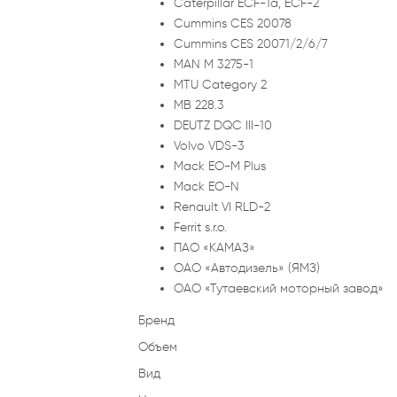
Caterpillar ECF-1а, ECF-2
Cummins CES 20078
Cummins CES 20071/2/6/7
MAN M 3275-1
MTU Category 2
MB 228.3
DEUTZ DQC III-10
Volvo VDS-3
Mack EO-M Plus
Mack EO-N
Renault VI RLD-2
Ferrit s.r.o.
ПАО «КАМАЗ»
ОАО «Автодизель» (ЯМЗ)
ОАО «Тутаевский моторный завод»
Бренд
Объем
Вид