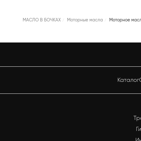
МАСЛО В БОЧКАХ
Моторные масла
Моторное масл
Каталог
Тр
Г
И