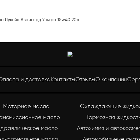
о Лукойл Авангард Ультра 15w40 20л
Оплата и доставка
Контакты
Отзывы
О компании
Сер
Моторное масло
Охлаждающие жидко
ансмиссионное масло
Тормозная жидкост
идравлическое масло
Автохимия и автокосме
ндустриальное масло
Автомобильные смаз