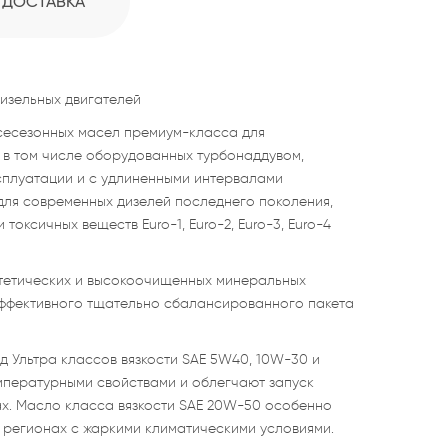
ДОСТАВКА
изельных двигателей
сесезонных масел премиум-класса для
 в том числе оборудованных турбонаддувом,
сплуатации и с удлиненными интервалами
для современных дизелей последнего поколения,
оксичных веществ Euro-1, Euro-2, Euro-3, Euro-4
тетических и высокоочищенных минеральных
ффективного тщательно сбалансированного пакета
 Ультра классов вязкости SAE 5W40, 10W-30 и
пературными свойствами и облегчают запуск
ах. Масло класса вязкости SAE 20W-50 особенно
 регионах с жаркими климатическими условиями.