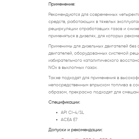
Применение:
Рекомендуются для современных четырехта
средств, работающих в тяжелых эксплуат
рециркуляции отработавших газов и сниже
применяться в дизелях, для которых реко
Применимы для дизельных двигателей без с
двигателей, оборудованных системой реци
избирательного каталитического восстано
NOx в выхлопных газах.
Также подходят для применения в высокоф
непосредственным впрыском топлива в соо
образом, прекрасно подходят для смешанн
Спецификации:
API CI-4/SL
ACEA E7
Допуски и рекомендации: