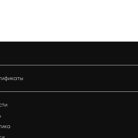
тификаты
сти
ь
тика
ки