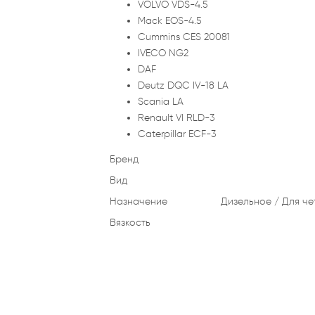
VOLVO VDS-4.5
Mack EOS-4.5
Cummins CES 20081
IVECO NG2
DAF
Deutz DQC IV-18 LA
Scania LA
Renault VI RLD-3
Caterpillar ECF-3
Бренд
Вид
Назначение
Дизельное
Для че
Вязкость