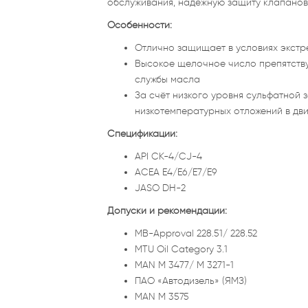
обслуживания, надежную защиту клапанов 
Особенности:
Отлично защищает в условиях экстр
Высокое щелочное число препятств
службы масла
За счёт низкого уровня сульфатной
низкотемпературных отложений в дв
Спецификации:
API CK-4/CJ-4
ACEA E4/E6/E7/E9
JASO DH-2
Допуски и рекомендации:
MB-Approval 228.51/ 228.52
MTU Oil Category 3.1
MAN M 3477/ M 3271-1
ПАО «Автодизель» (ЯМЗ)
MAN M 3575