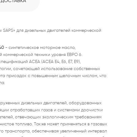
ДОСТАВКА
 SAPS» для дизельных двигателей коммерческой
-40
- синтетическое моторное масло,
 коммерческой техники уровня ЕВРО 6.
ецификаций ACEA (ACEA E4, E6, E7, E9),
логии, сочетающей использование собственных
ета присадок с повышенным щелочным числом, что
ла.
груженных дизельных двигателей, оборудованных
яции отработавших газов и системами доочистки
гателей, отвечающих экологическим требованиям
истое топливо. Также может применяться в газовых
го транспорта, обеспечивая увеличенный интервал