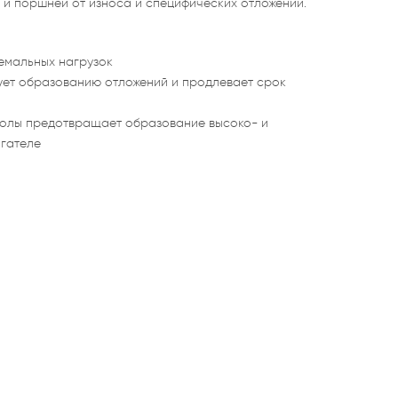
и поршней от износа и специфических отложений.
емальных нагрузок
ует образованию отложений и продлевает срок
 золы предотвращает образование высоко- и
игателе