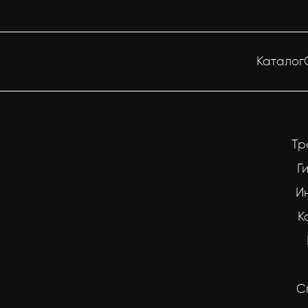
Каталог
Тр
Г
И
К
С