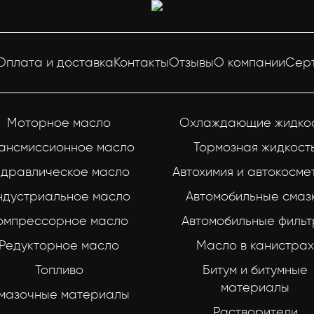
Оплата и доставка
Контакты
Отзывы
О компании
Сер
Моторное масло
Охлаждающие жидко
ансмиссионное масло
Тормозная жидкост
идравлическое масло
Автохимия и автокосме
ндустриальное масло
Автомобильные смаз
омпрессорное масло
Автомобильные филь
Редукторное масло
Масло в канистрах
Топливо
Битум и битумные
материалы
мазочные материалы
Растворители