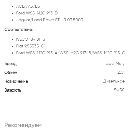
ACEA A5/B5
Ford WSS-M2C 913-D
Jaguar/Land Rover STJLR.03.5003
Соответствие:
IVECO 18-1811 S1
Fiat 9.55535-G1
Ford WSS-M2C 913-A/WSS-M2C 913-B/WSS-M2C 913-C
Бренд
Liqui Moly
Объем
20л
Назначение
Дизельное
Вязкость
5w30
Рекомендуем