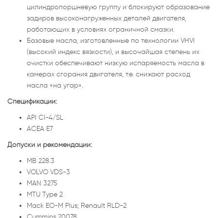
цилиндропоршневую группу и блокируют образование
задиров высоконагруженных деталей двигателя,
работающих в условиях ограничной смазки.
Базовые масла, изготовленные по технологии VHVI
(высокий индекс вязкости), и высочайшая степень их
очистки обеспечивают низкую испаряемость масла в
камерах сгорания двигателя, т.е. снижают расход
масла «на угар».
Спецификации:
API CI-4/SL
ACEA E7
Допуски и рекомендации:
MB 228.3
VOLVO VDS-3
MAN 3275
MTU Type 2
Mack EO-M Plus; Renault RLD-2
Cummins 20078