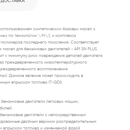
ДОСТАВКА
 использованием синтетических базовых масел с
ных по технологии \/Н\/|, и комплекса
 полимеров последнего поколения. Соответствует
масел для бензиновых двигателей - API SN PLUS.
дит к минимуму риск повреждения деталей двигателя
-за преждевременного низкотемпературного
: преждевременного воспламенения
ах). Данное явление может происходить в
нным впрыском топлива (T-GDI).
 бензиновые двигатели легковых машин,
билей.
бензиновые двигатели с непосредственным
орудованные двойным верхним распределительным
м впрыском топлива и изменяемой фазой