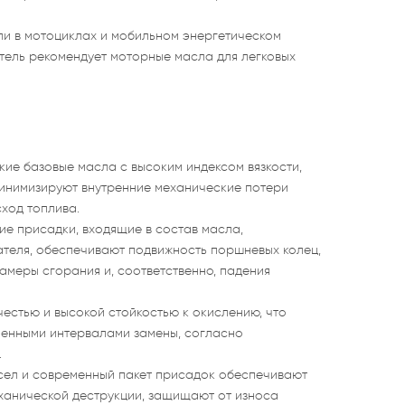
ли в мотоциклах и мобильном энергетическом
итель рекомендует моторные масла для легковых
ие базовые масла с высоким индексом вязкости,
инимизируют внутренние механические потери
сход топлива.
 присадки, входящие в состав масла,
ателя, обеспечивают подвижность поршневых колец,
камеры сгорания и, соответственно, падения
честью и высокой стойкостью к окислению, что
иченными интервалами замены, согласно
.
сел и современный пакет присадок обеспечивают
ханической деструкции, защищают от износа