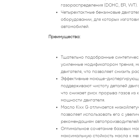
газораспределения (DOHC, EFI, VVT).
Четырехтактные бензиновые двигате
оборудовании, для которых изготов
автомобилей.
Преимущества:
Тщательно подобранные синтетическ
усиленные модификатором трения, м
двигателя, что позволяет снизить ра
Эффективные моюще-диспергирующие
поддерживают чистоту деталей двиг
что снижает риск прорыва газов из 
мощности двигателя.
Масло Kixx G отличается низкойлету
позволяет использовать его с увел
рекомендациям автопроизводителей
Оптимальное сочетание базовых ма
максимальную стойкость масла к ме