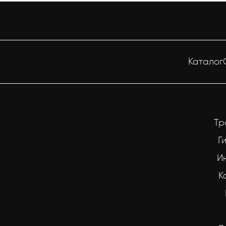
Каталог
Тр
Г
И
К