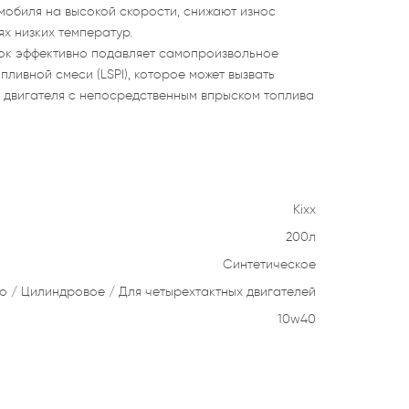
мобиля на высокой скорости, снижают износ
ях низких температур.
ок эффективно подавляет самопроизвольное
ивной смеси (LSPI), которое может вызвать
двигателя с непосредственным впрыском топлива
Kixx
200л
Синтетическое
то
Цилиндровое
Для четырехтактных двигателей
10w40