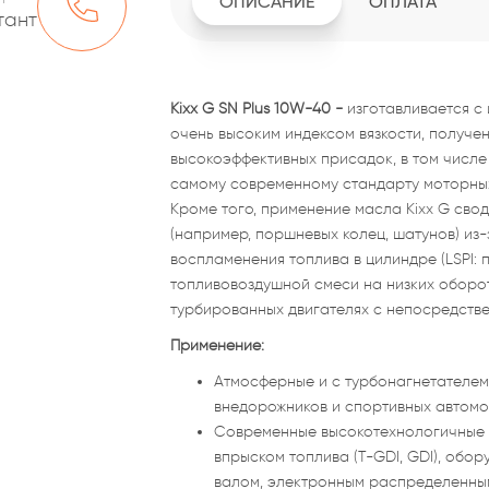
ОПИСАНИЕ
ОПЛАТА
тант
Kixx G SN Plus 10W-40 -
изготавливается с
очень высоким индексом вязкости, получен
высокоэффективных присадок, в том числе
самому современному стандарту моторных 
Кроме того, применение масла Kixx G сво
(например, поршневых колец, шатунов) из
воспламенения топлива в цилиндре (LSPI
топливовоздушной смеси на низких оборот
турбированных двигателях с непосредстве
Применение:
Атмосферные и с турбонагнетателем
внедорожников и спортивных автомо
Современные высокотехнологичные 
впрыском топлива (T-GDI, GDI), об
валом, электронным распределенны