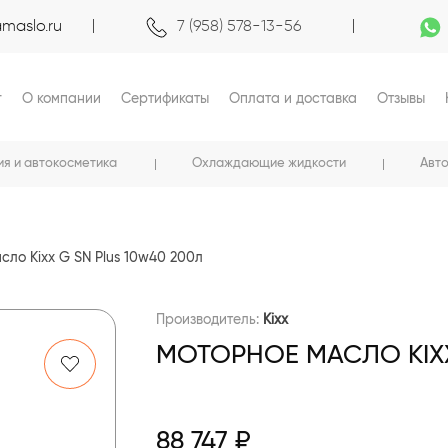
maslo.ru
7 (958) 578-13-56
г
О компании
Сертификаты
Оплата и доставка
Отзывы
ия и автокосметика
Охлаждающие жидкости
Авт
сло Kixx G SN Plus 10w40 200л
Производитель:
Kixx
МОТОРНОЕ МАСЛО KIXX
88 747 ₽