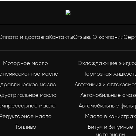
Оплата и доставка
Контакты
Отзывы
О компании
Сер
Моторное масло
Охлаждающие жидко
ансмиссионное масло
Тормозная жидкост
идравлическое масло
Автохимия и автокосме
ндустриальное масло
Автомобильные смаз
омпрессорное масло
Автомобильные филь
Редукторное масло
Масло в канистрах
Топливо
Битум и битумные
материалы