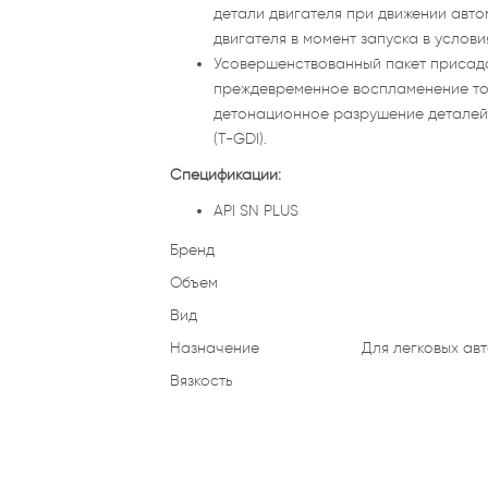
детали двигателя при движении авто
двигателя в момент запуска в услови
Усовершенствованный пакет присад
преждевременное воспламенение топл
детонационное разрушение деталей 
(T-GDI).
Спецификации:
API SN PLUS
Бренд
Объем
Вид
Назначение
Для легковых ав
Вязкость