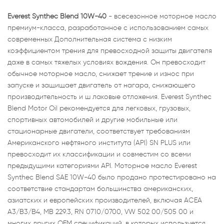
Everest Synthec Blend 10W-40
- всесезонное моторное масло
премиум-класса, разработанное с использованием самых
современных Дополнительная система с низким
коэффициентом трения для превосходной защиты двигателя
даже в самых тяжелых условиях вождения. Он превосходит
обычное моторное масло, снижает трение и износ при
запуске и защищает двигатель от нагара, снижающего
производительность и ш лаковые отложения. Everest Synthec
Blend Motor Oil рекомендуется для легковых, грузовых,
спортивных автомобилей и другие мобильные или
стационарные двигатели, соответствует требованиям
Американского нефтяного института (API) SN PLUS или
превосходит их классификации и совместим со всеми
предыдущими категориями API. Моторное масло Everest
Synthec Blend SAE 10W-40 было продано протестировано на
соответствие стандартам большинства американских,
азиатских и европейских производителей, включая ACEA
A3/B3/B4, MB 229.3, RN 0710/0700, VW 502 00/505 00 и
многих других OEM спецификаций, в которых используется