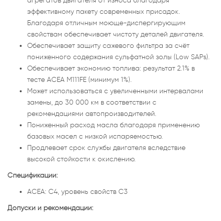
агрегатов двигателя от износа благодаря
эффективному пакету современных присадок.
Благодаря отличным моюще-диспергирующим
свойствам обеспечивает чистоту деталей двигателя.
Обеспечивает защиту сажевого фильтра за счёт
пониженного содержания сульфатной золы (Low SAPs).
Обеспечивает экономию топлива: результат 2.1% в
тесте ACEA M111FE (минимум 1%).
Может использоваться с увеличенными интервалами
замены, до 30 000 км в соответствии с
рекомендациями автопроизводителей.
Пониженный расход масла благодаря применению
базовых масел с низкой испаряемостью.
Продлевает срок службы двигателя вследствие
высокой стойкости к окислению.
Спецификации:
ACEA: С4, уровень свойств С3
Допуски и рекомендации: