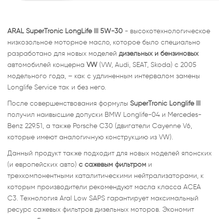
ARAL SuperTronic LongLife III 5W-30
- высокотехнологическое
низкозольное моторное масло, которое было специально
разработано для новых моделей
дизельных и бензиновых
автомобилей концерна
VW
(VW, Audi, SEAT, Skoda) с 2005
модельного года, – как с удлиненным интервалом замены
Longlife Service так и без него.
После совершенствования формулы
SuperTronic Longlife III
получил наивысшие допуски BMW Longlife-04 и Mercedes-
Benz 229.51, а также Porsche C30 (двигатели Cayenne V6,
которые имеют аналогичную конструкцию из VW).
Данный продукт также подходит для новых моделей японских
(и европейских авто)
с сажевым фильтром
и
трехкомпонентными каталитическими нейтрализаторами, к
которым производители рекомендуют масла класса АСЕА
С3. Технология Aral Low SAPS гарантирует максимальный
ресурс сажевых фильтров дизельных моторов. Экономит