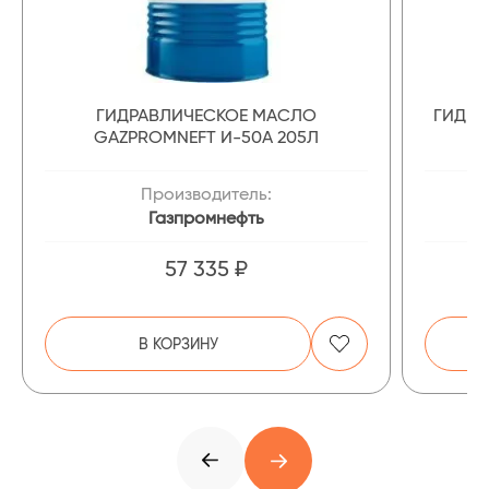
ГИДРАВЛИЧЕСКОЕ МАСЛО
ГИДРА
GAZPROMNEFT И-50А 205Л
Производитель:
Газпромнефть
57 335 ₽
В КОРЗИНУ