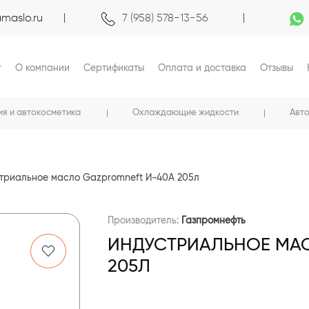
maslo.ru
7 (958) 578-13-56
г
О компании
Сертификаты
Оплата и доставка
Отзывы
ия и автокосметика
Охлаждающие жидкости
Авт
триальное масло Gazpromneft И-40А 205л
Производитель:
Газпромнефть
ИНДУСТРИАЛЬНОЕ МАС
205Л