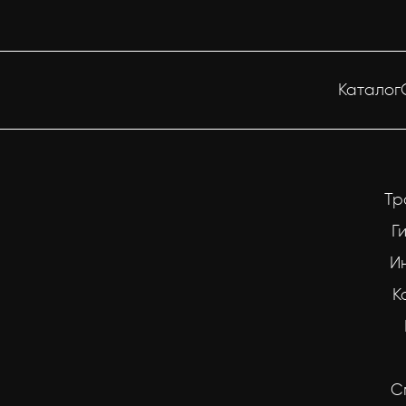
Каталог
Тр
Г
И
К
С