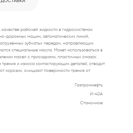
ДОСТАВКА
 качестве рабочей жидкости в гидросистемах
о-дорожных машин, автоматических линий,
нагруженных зубчатых передач, направляющих
буются специальные масла. Может использоваться в
влении масел с присадками, пластичных смазок.
трения и износа контактирующих деталей, отводит
 от корозии, очищают поверхности трения от
Газпромнефть
И-40А
Станочное