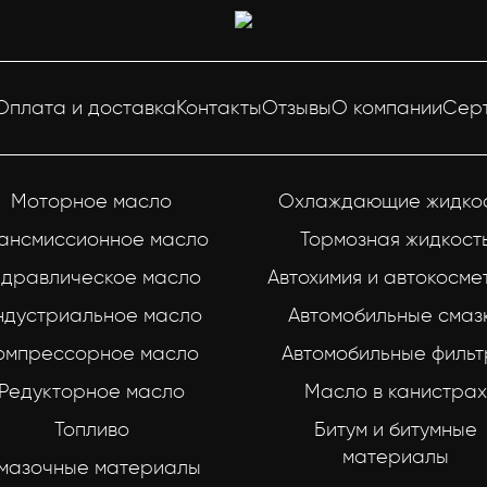
Оплата и доставка
Контакты
Отзывы
О компании
Сер
Моторное масло
Охлаждающие жидко
ансмиссионное масло
Тормозная жидкост
идравлическое масло
Автохимия и автокосме
ндустриальное масло
Автомобильные смаз
омпрессорное масло
Автомобильные филь
Редукторное масло
Масло в канистрах
Топливо
Битум и битумные
материалы
мазочные материалы