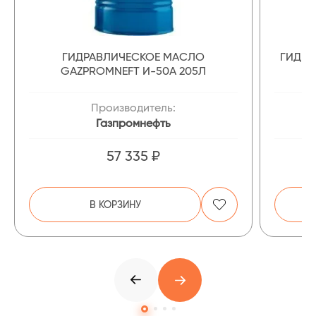
ГИДРАВЛИЧЕСКОЕ МАСЛО
ГИДРА
GAZPROMNEFT И-50А 205Л
Производитель:
Газпромнефть
57 335 ₽
В КОРЗИНУ