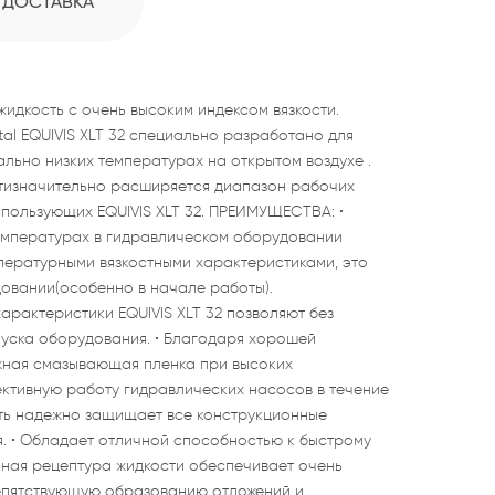
ДОСТАВКА
идкость с очень высоким индексом вязкости.
al EQUIVIS XLT 32 специально разработано для
ьно низких температурах на открытом воздухе .
стизначительно расширяется диапазон рабочих
спользующих EQUIVIS XLT 32. ПРЕИМУЩЕСТВА: •
температурах в гидравлическом оборудовании
пературными вязкостными характеристиками, это
овании(особенно в начале работы).
рактеристики EQUIVIS XLT 32 позволяют без
пуска оборудования. • Благодаря хорошей
жная смазывающая пленка при высоких
ктивную работу гидравлических насосов в течение
сть надежно защищает все конструкционные
я. • Обладает отличной способностью к быстрому
ьная рецептура жидкости обеспечивает очень
епятствующую образованию отложений и