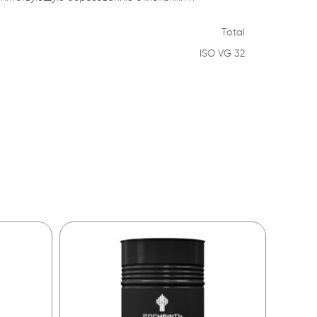
Total
ISO VG 32