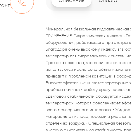
ОПИСАНИЕ
ОПЛАТА
тант
Минеральная беззольная гидравлическая ж
ПРИМЕНЕНИЕ: Гидравлическая жидкость Tot
оборудования, работающего при экстремал
Благодаря очень высокому индексу вязко
температур для гидравлических систем, и
Практика показала, что если при низких 
используются масла со слабыми низкотем
приводит к проблемам кавитации в оборуд
Высокоэффективные низкотемпературные ха
проблем начинать работу сразу после за
сдвиговой стабильности образуется наде
температурах, которая обеспечивает эффе
всего межсервисного интервала. • Жидко
материалы от износа, корозии и ржавлени
отделению воздуха. • Специальная беззол
высокую окислительную стабильность, пр