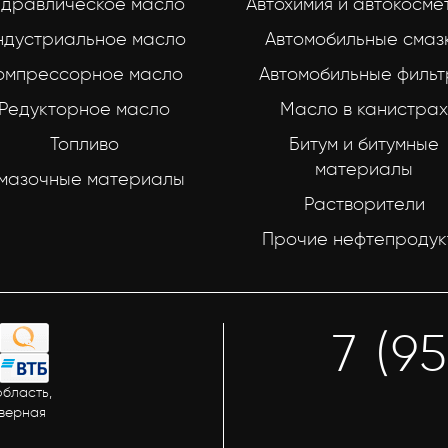
идравлическое масло
Автохимия и автокосме
ндустриальное масло
Автомобильные смаз
омпрессорное масло
Автомобильные филь
Редукторное масло
Масло в канистрах
Топливо
Битум и битумные
материалы
мазочные материалы
Растворители
Прочие нефтепродук
7 (9
бласть,
еверная