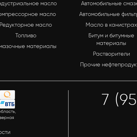
ндустриальное масло
Автомобильные смаз
омпрессорное масло
Автомобильные филь
Редукторное масло
Масло в канистрах
Топливо
Битум и битумные
материалы
мазочные материалы
Растворители
Прочие нефтепродук
7 (9
бласть,
еверная
ости