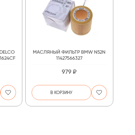
DELCO
МАСЛЯНЫЙ ФИЛЬТР BMW N52N
A1624CF
11427566327
979 ₽
В КОРЗИНУ