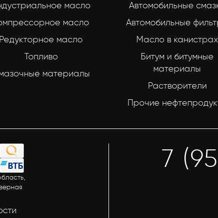
ндустриальное масло
Автомобильные смаз
омпрессорное масло
Автомобильные филь
Редукторное масло
Масло в канистрах
Топливо
Битум и битумные
материалы
мазочные материалы
Растворители
Прочие нефтепродук
7 (9
бласть,
еверная
ости