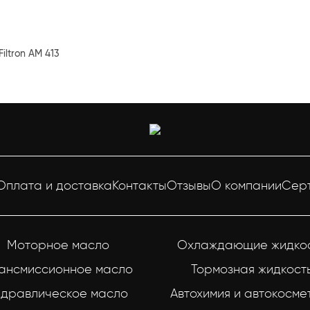
iltron AM 413
Оплата и доставка
Контакты
Отзывы
О компании
Сер
Моторное масло
Охлаждающие жидко
ансмиссионное масло
Тормозная жидкост
идравлическое масло
Автохимия и автокосме