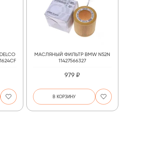
DELCO
МАСЛЯНЫЙ ФИЛЬТР BMW N52N
A1624CF
11427566327
979 ₽
В КОРЗИНУ