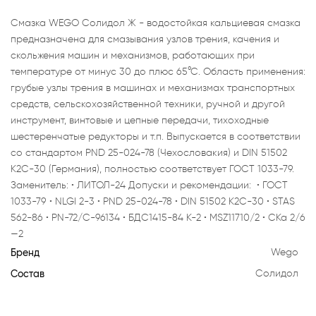
Смазка WEGO Солидол Ж - водостойкая кальциевая смазка
предназначена для смазывания узлов трения, качения и
скольжения машин и механизмов, работающих при
температуре от минус 30 до плюс 65°С. Область применения:
грубые узлы трения в машинах и механизмах транспортных
средств, сельскохозяйственной техники, ручной и другой
инструмент, винтовые и цепные передачи, тихоходные
шестеренчатые редукторы и т.п. Выпускается в соответствии
со стандартом PND 25-024-78 (Чехословакия) и DIN 51502
К2С-30 (Германия), полностью соответствует ГОСТ 1033-79.
Заменитель: • ЛИТОЛ-24 Допуски и рекомендации: • ГОСТ
1033-79 • NLGI 2-3 • PND 25-024-78 • DIN 51502 К2С-30 • STAS
562-86 • PN-72/C-96134 • БДС1415-84 К-2 • MSZ11710/2 • СКа 2/6
—2
Бренд
Wego
Состав
Солидол