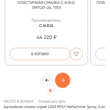
ПЛАСТИЧНАЯ СМАЗКА C.N.R.G.
ПЛАСТ
ЛИТОЛ-24, 175Л
Производитель:
C.N.R.G.
44 220 ₽
В КОРЗИНУ
МАСЛО В БОЧКАХ
Смазка для авто
Адгезийная смазка-спрей LIQUI MOLY Haftschmier Spray, 0,4л