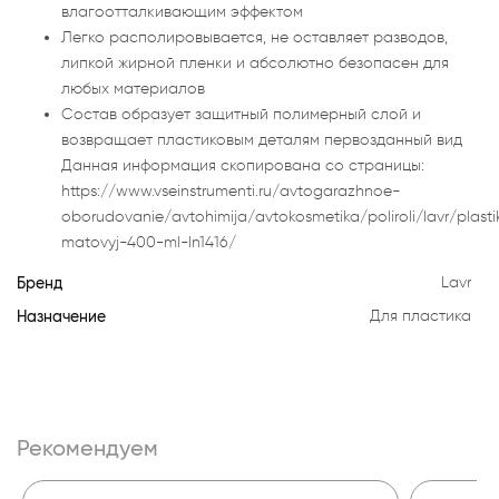
влагоотталкивающим эффектом
Легко располировывается, не оставляет разводов,
липкой жирной пленки и абсолютно безопасен для
любых материалов
Состав образует защитный полимерный слой и
возвращает пластиковым деталям первозданный вид
Данная информация скопирована со страницы:
https://www.vseinstrumenti.ru/avtogarazhnoe-
oborudovanie/avtohimija/avtokosmetika/poliroli/lavr/plasti
matovyj-400-ml-ln1416/
Бренд
Lavr
Назначение
Для пластика
Рекомендуем