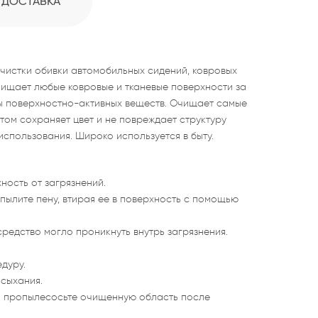
ДОСТАВКА
истки обивки автомобильных сидений, ковровых
чищает любые ковровые и тканевые поверхности за
ы поверхностно-активных веществ. Очищает самые
 этом сохраняет цвет и не повреждает структуру
использования. Широко используется в быту.
ность от загрязнений.
пылите пену, втирая ее в поверхность с помощью
средство могло проникнуть внутрь загрязнения.
дуру.
ысыхания.
а пропылесосьте очищенную область после