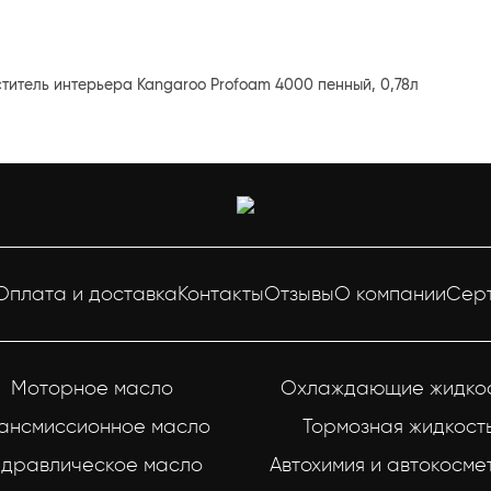
титель интерьера Kangaroo Profoam 4000 пенный, 0,78л
Оплата и доставка
Контакты
Отзывы
О компании
Сер
Моторное масло
Охлаждающие жидко
ансмиссионное масло
Тормозная жидкост
идравлическое масло
Автохимия и автокосме