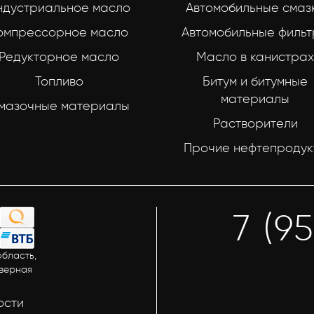
ндустриальное масло
Автомобильные смаз
омпрессорное масло
Автомобильные филь
Редукторное масло
Масло в канистрах
Топливо
Битум и битумные
материалы
мазочные материалы
Растворители
Прочие нефтепродук
7 (9
бласть,
еверная
ости