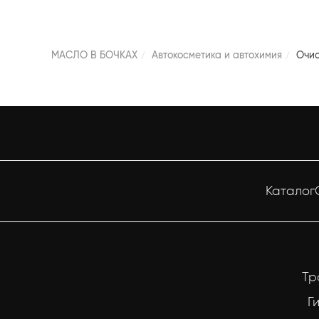
МАСЛО В БОЧКАХ
Автокосметика и автохимия
Очис
Каталог
Тр
Г