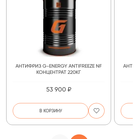
АНТИФРИЗ G-ENERGY ANTIFREEZE NF
АНТИФ
КОНЦЕНТРАТ 220КГ
53 900 ₽
В КОРЗИНУ