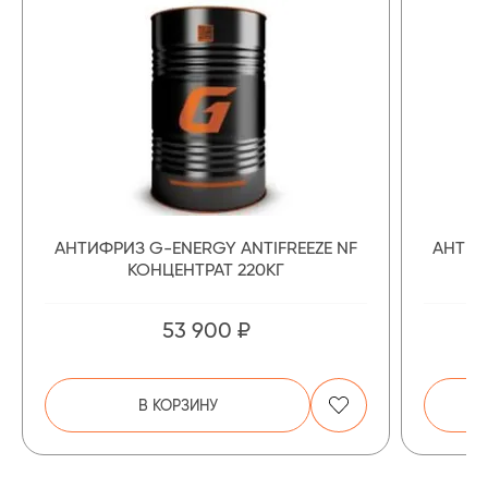
АНТИФРИЗ G-ENERGY ANTIFREEZE NF
АНТИФ
КОНЦЕНТРАТ 220КГ
53 900 ₽
В КОРЗИНУ