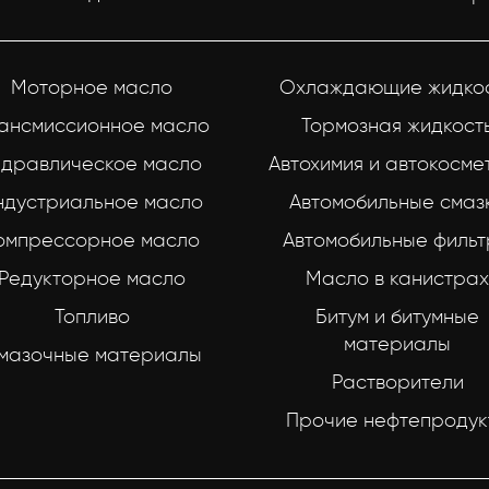
Моторное масло
Охлаждающие жидко
ансмиссионное масло
Тормозная жидкост
идравлическое масло
Автохимия и автокосме
ндустриальное масло
Автомобильные смаз
омпрессорное масло
Автомобильные филь
Редукторное масло
Масло в канистрах
Топливо
Битум и битумные
материалы
мазочные материалы
Растворители
Прочие нефтепродук