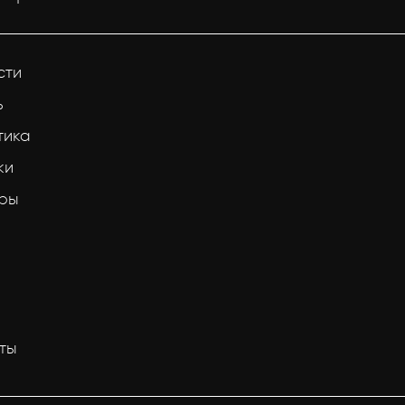
сти
ь
тика
ки
тры
ты