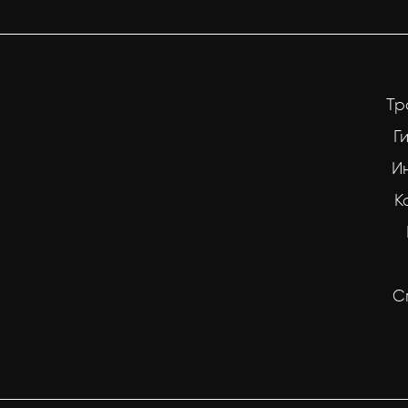
Тр
Г
И
К
С