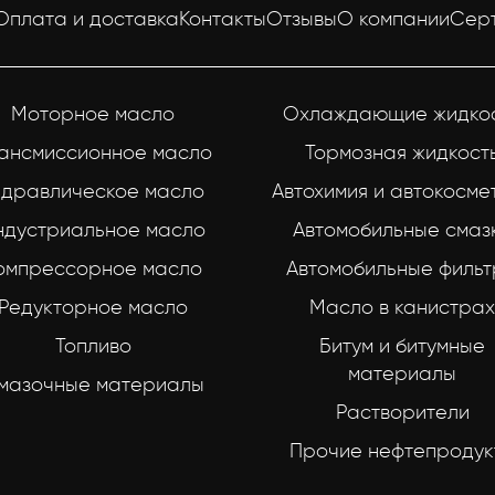
Оплата и доставка
Контакты
Отзывы
О компании
Сер
Моторное масло
Охлаждающие жидко
ансмиссионное масло
Тормозная жидкост
идравлическое масло
Автохимия и автокосме
ндустриальное масло
Автомобильные смаз
омпрессорное масло
Автомобильные филь
Редукторное масло
Масло в канистрах
Топливо
Битум и битумные
материалы
мазочные материалы
Растворители
Прочие нефтепродук