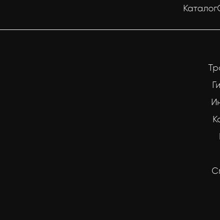
Каталог
Тр
Г
И
К
С