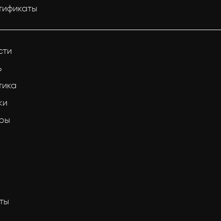
тификаты
сти
ь
тика
ки
тры
ты