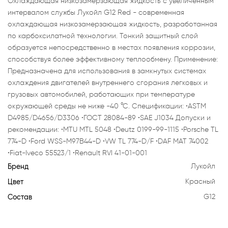
Охлаждающая низкозамерзающая жидкость с увеличенным
интервалом службы Лукойл G12 Red - современная
охлаждающая низкозамерзающая жидкость, разработанная
по карбоксилатной технологии. Тонкий защитный слой
образуется непосредственно в местах появления коррозии,
способствуя более эффективному теплообмену. Применение:
Предназначена для использования в замкнутых системах
охлаждения двигателей внутреннего сгорания легковых и
грузовых автомобилей, работающих при температуре
окружающей среды не ниже -40 °С. Спецификации: •ASTM
D4985/D4656/D3306 •ГОСТ 28084-89 •SAE J1034 Допуски и
рекомендации: •MTU MTL 5048 •Deutz 0199-99-1115 •Porsche TL
774-D •Ford WSS-M97B44-D •VW TL 774-D/F •DAF MAT 74002
•Fiat-Iveco 55523/1 •Renault RVI 41-01-001
Бренд
Лукойл
Цвет
Красный
Состав
G12