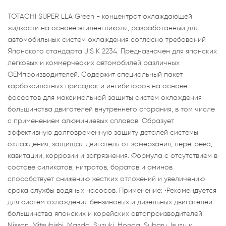
TOTACHI SUPER LLA Green - концентрат охлаждающей
жидкости на основе этиленгликоля, разработанный для
автомобильных систем охлаждения согласно требований
Японского стандарта JIS K 2234. Предназначен для японских
легковых и коммерческих автомобилей различных
ОЕМпроизводителей. Содержит специальный пакет
карбоксилатных присадок и ингибиторов на основе
фосфатов для максимальной защиты систем охлаждения
большинства двигателей внутреннего сгорания, в том числе
с применением алюминиевых сплавов. Образует
эффективную долговременную защиту деталей системы
охлаждения, защищая двигатель от замерзания, перегрева,
кавитации, коррозии и загрязнения. Формула с отсутствием в
составе силикатов, нитратов, боратов и аминов
способствует снижению жестких отложений и увеличению
срока службы водяных насосов. Применение: •Рекомендуется
для систем охлаждения бензиновых и дизельных двигателей
большинства японских и корейских автопроизводителей:
Nissan, Mitsubishi, Mazda, Suzuki, Honda, Subaru, Isuzu и