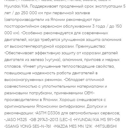
Hyundai/KIA. Поддерживает продленный срок эксплуатации 5
лет / до 250 000 км при первичной заливке
(автопроизводители из Японии рекомендуют при
постгарантийном сервисном обслуживании 3 года / до 150
000 км). •Особенно рекомендуется для современных
двигателей, когда требуется улучшенная защита алюминия
от высокотемпературной коррозии. Преимущества:
•Обеспечивает эффективную защиту от коррозии деталей
двигателя из железа (чугуна), алюминия, припоев и медных
сплавов. •Имеет улучшенные теплоотводящие свойства,
повышающие надежность работы двигателей в
высоконагруженных режимах. •Обладает отличной
совместимостью с уплотнительными материалами и
резиновыми патрубками, применяемыми ОЕМ-
производителями в Японии. Хорошо смешивается с
оригинальными Японскими антифризами. Допуски и
рекомендации: •ASTM D3306 для автомобильных сервисов;
•JASO M325 •GB 29743-2013 (LEC-I) •HYUNDAI/KIA MS 591-08
•SSANG YONG SES-N-761 •MAZDA MES MN 121K •MITSUBISHI