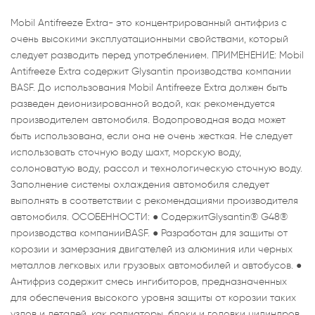
Mobil Antifreeze Extra- это концентрированный антифриз с
очень высокими эксплуатационными свойствами, который
следует разводить перед употреблением. ПРИМЕНЕНИЕ: Mobil
Antifreeze Extra содержит Glysantin производства компании
BASF. До использования Mobil Antifreeze Extra должен быть
разведен деионизированной водой, как рекомендуется
производителем автомобиля. Водопроводная вода может
быть использована, если она не очень жесткая. Не следует
использовать сточную воду шахт, морскую воду,
солоноватую воду, рассол и технологическую сточную воду.
Заполнение системы охлаждения автомобиля следует
выполнять в соответствии с рекомендациями производителя
автомобиля. ОСОБЕННОСТИ: ● СодержитGlysantin® G48®
производства компанииBASF. ● Разработан для защиты от
корозии и замерзания двигателей из алюминия или черных
металлов легковых или грузовых автомобилей и автобусов. ●
Антифриз содержит смесь ингибиторов, предназначенных
для обеспечения высокого уровня защиты от корозии таких
узлов и деталей, как радиаторы, блоки и головки цилиндров,