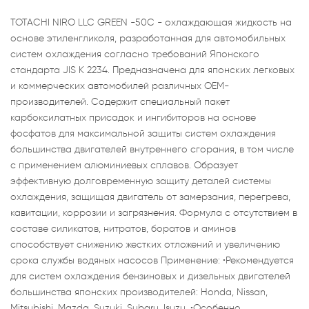
TOTACHI NIRO LLC GREEN -50C - охлаждающая жидкость на
основе этиленгликоля, разработанная для автомобильных
систем охлаждения согласно требований Японского
стандарта JIS K 2234. Предназначена для японских легковых
и коммерческих автомобилей различных ОЕМ-
производителей. Содержит специальный пакет
карбоксилатных присадок и ингибиторов на основе
фосфатов для максимальной защиты систем охлаждения
большинства двигателей внутреннего сгорания, в том числе
с применением алюминиевых сплавов. Образует
эффективную долговременную защиту деталей системы
охлаждения, защищая двигатель от замерзания, перегрева,
кавитации, коррозии и загрязнения. Формула с отсутствием в
составе силикатов, нитратов, боратов и аминов
способствует снижению жестких отложений и увеличению
срока службы водяных насосов Применение: •Рекомендуется
для систем охлаждения бензиновых и дизельных двигателей
большинства японских производителей: Honda, Nissan,
Mitsubishi, Mazda, Suzuki, Subaru, Isuzu. •Особенно