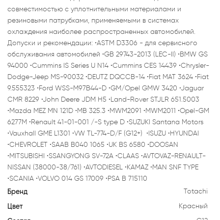
совместимостью с уплотнительными материалами и
резиновыми патрубками, применяемыми в системах
охлаждения наиболее распространенных автомобилей.
Допуски и рекомендации: •ASTM D3306 - для сервисного
обслуживания автомобилей •GB 29743-2013 (LEC-II) •BMW GS
94000 •Cummins IS Series U N14 •Cummins CES 14439 •Chrysler-
Dodge-Jeep MS-90032 •DEUTZ DQCCB-14 •Fiat MAT 3624 •Fiat
9.555323 •Ford WSS-M97B44-D •GM/Opel GMW 3420 •Jaguar
CMR 8229 •John Deere JDM H5 •Land-Rover STJLR 651.5003
•Mazda MEZ MN 121D •MB 325.3 •MWM2091 •MWM2011 •Opel-GM
6277M •Renault 41-01-001 /-S type D •SUZUKI Santana Motors
•Vauxhall GME L1301 •VW TL-774-D/F (G12+) •ISUZU •HYUNDAI
•CHEVROLET •SAAB B040 1065 •UK BS 6580 •DOOSAN
•MITSUBISHI •SSANGYONG SV-72A •CLAAS •AVTOVAZ-RENAULT-
NISSAN (38000-38/761) •AVTODIESEL •KAMAZ •MAN SNF TYPE
•SCANIA •VOLVO 014 GS 17009 •PSA B 715110
Бренд
Totachi
Цвет
Красный