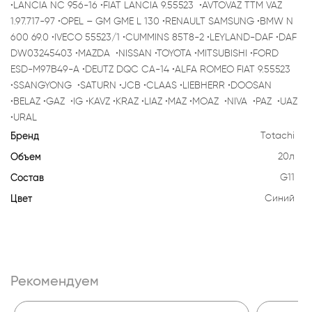
•LANCIA NC 956-16 •FIAT LANCIA 9.55523 •AVTOVAZ TTM VAZ
1.97.717-97 •OPEL – GM GME L 130 •RENAULT SAMSUNG •BMW N
600 69.0 •IVECO 55523/1 •CUMMINS 85T8-2 •LEYLAND-DAF •DAF
DW03245403 •MAZDA •NISSAN •TOYOTA •MITSUBISHI •FORD
ESD-M97B49-A •DEUTZ DQC CA-14 •ALFA ROMEO FIAT 9.55523
•SSANGYONG •SATURN •JCB •CLAAS •LIEBHERR •DOOSAN
•BELAZ •GAZ •IG •KAVZ •KRAZ •LIAZ •MAZ •MOAZ •NIVA •PAZ •UAZ
•URAL
Бренд
Totachi
Объем
20л
Состав
G11
Цвет
Синий
Рекомендуем