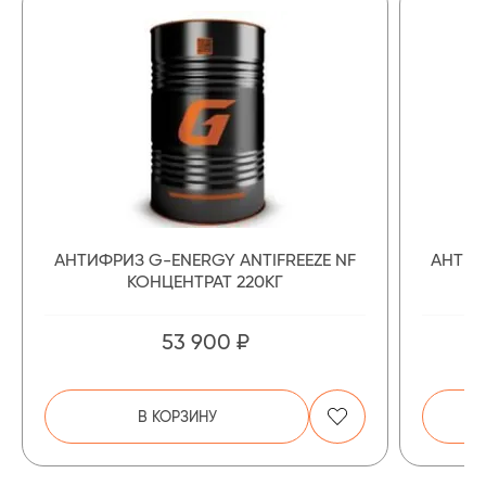
АНТИФРИЗ G-ENERGY ANTIFREEZE NF
АНТИФ
КОНЦЕНТРАТ 220КГ
53 900 ₽
В КОРЗИНУ