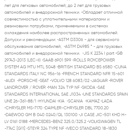
лет для легковых автомобилей; до 2 лет для грузовых
автомобилей и внедорожной техники. •Обладает отличной
совместимостью с уплотнительными материалами и
резиновыми патрубками, применяемыми в системах
охлаждения наиболее распространенных автомобилей.
Допуски и рекомендации: •ASTM D3306 - для сервисного
обслуживания автомобилей; •ASTM D4985 * - для грузовых
автомобилей и внедорожной техники. •JIS K 2234 I part •GB
29743-2013 (LEC-II) •SAAB 6901 599 •ROLLS ROYCEPOWER
SYSTEM AG MTU MTL 5048 •BRITISH STANDARD BS 6580 •CUNA
STANDARDS ITALY NC 956-16 •FRENCH STANDARD NFR 15-601
•AUDI •PORSCHE •SEAT •VOLVO 128 6083/02 •JAGUAR •ROVER
LANDROVER / ROVER •MAN 324 TYP NF •SKODA •SAE
STANDARDS INTERNATIONAL SAE J1034 •UNE STANDARDS SPAIN
UNE 26-361-88/1 •HYUNDAI •KIA •SCANIA •KAMAZ •LADA
•CHRYSLER MS-7170 •DAIMLER-CHRYSLER DBL 7700.20
•DAEWOO GM B 040 0240/QL 130100 •JI CASE JIC-501 KHD H-
LV 0161 0188 •MERCEDES-BENZ 325.0/325.2 •VOLKSWAGEN TL
-774C [G11] •STEYR 324 TYPE NF •IVECO STANDARD 18-1830