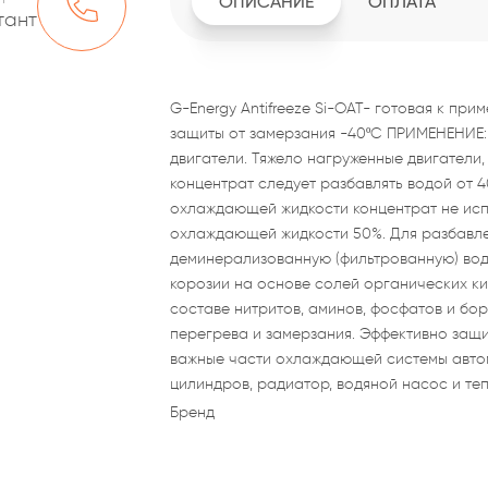
ОПИСАНИЕ
ОПЛАТА
тант
G-Energy Antifreeze Si-OAT- готовая к п
защиты от замерзания -40ºС ПРИМЕНЕНИЕ:
двигатели. Тяжело нагруженные двигател
концентрат следует разбавлять водой от 4
охлаждающей жидкости концентрат не исп
охлаждающей жидкости 50%. Для разбавле
деминерализованную (фильтрованную) вод
корозии на основе солей органических кис
составе нитритов, аминов, фосфатов и бор
перегрева и замерзания. Эффективно защи
важные части охлаждающей системы авто
цилиндров, радиатор, водяной насос и те
Бренд