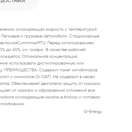
ДОСТАВКА
рименению охлаждающая жидкость с температурой
 Легковые и грузовые автомобили. Стационарные
и, включаяCumminsиMTU. Перед использованием
0% до 60%, см. график. В качестве рабочей
ользуется. Оптимальная концентрация
ния использовать дистиллированную или
у. ПРЕИМУЩЕСТВА: Содержит пакет ингибиторов
лот и силикатов (Si-OAT). Не содержит в своем
атов. Обеспечивает двигателю защиту от корозии,
щает от корозии и образования отложений все
мобиля охлаждающие каналы в блоках и головках
плообменник.
G-Energy