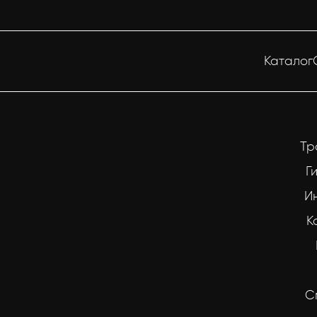
Каталог
Тр
Г
И
К
С